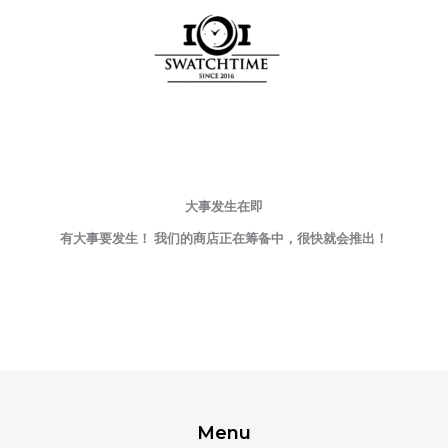
数
跳
量
至
内
容
大事发生在即
有大事要发生！ 我们的商店正在筹备中，很快就会推出！
Menu